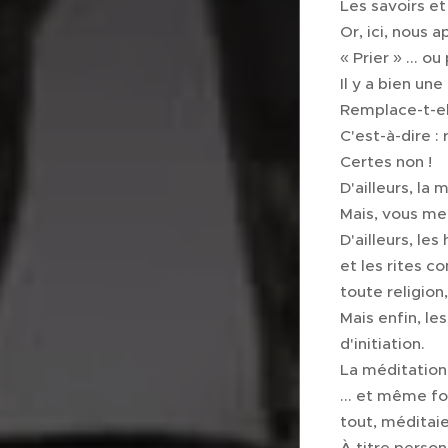
Les savoirs et
Or, ici, nous 
« Prier » ... o
Il y a bien un
Remplace-t-ell
C'est-à-dire : 
Certes non ! 
D'ailleurs, la
Mais, vous me 
D'ailleurs, le
et les rites 
toute religion
Mais enfin, l
d'initiation.
La méditation
... et même f
tout, méditai
À titre person