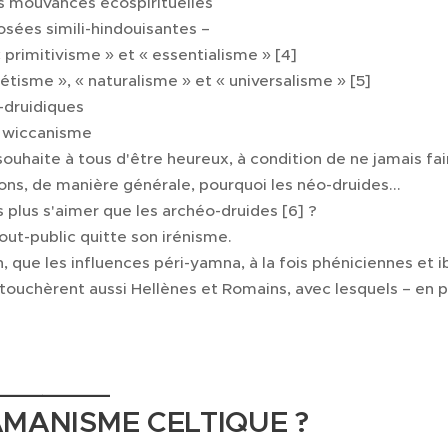
s mouvances écospirituelles
ées simili-hindouisantes –
primitivisme » et « essentialisme » [4]
tisme », « naturalisme » et « universalisme » [5]
-druidiques
u wiccanisme
souhaite à tous d'être heureux, à condition de ne jamais fa
ns, de manière générale, pourquoi les néo-druides...
ils plus s'aimer que les archéo-druides [6] ?
 tout-public quitte son irénisme.
, que les influences péri-yamna, à la fois phéniciennes et i
 touchèrent aussi Hellènes et Romains, avec lesquels – en p
_______
MANISME CELTIQUE ?