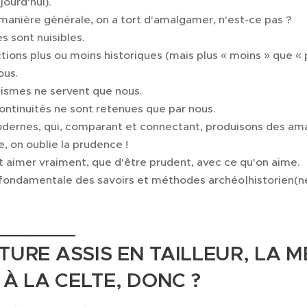
jourd'hui).
 manière générale, on a tort d'amalgamer, n'est-ce pas ? 
 sont nuisibles.
ions plus ou moins historiques (mais plus « moins » que « pl
ous.
ismes ne servent que nous.
ontinuités ne sont retenues que par nous.
odernes, qui, comparant et connectant, produisons des a
, on oublie la prudence ! 😄
t aimer vraiment, que d'être prudent, avec ce qu'on aime.
r fondamentale des savoirs et méthodes archéo|historien(n
_______
TURE ASSIS EN TAILLEUR, LA M
 À LA CELTE, DONC ?