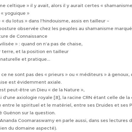
e celtique » il y avait, alors il y aurait certes « shamanism
 « yoguique »
 « du lotus » dans l'hindouisme, assis en tailleur –
 posture observée chez les peuples au shamanisme marqué 
ture de Connaissance 🤯
vilisée » : quand on n'a pas de chaise,
 terre, et la position en tailleur
aturelle et pratique...
 🥳
ce ne sont pas des « prieurs » ou « méditeurs » à genoux, q
sise est évidemment axiale.
st peut-être un Dieu « de la Nature »,
si d'une axiologie royale [8], la racine CRN étant celle de la
e entre le spirituel et le matériel, entre ses Druides et ses 
ené Guénon sur la question.
Ananda Coomaraswamy en parle aussi, dans ses lectures du
bien du domaine aspecté).