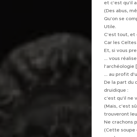
et c'est qu'il 
(Des abus, mêm
Qu'on se comp
Utile.
C'est tout, et
Car les Celtes
Et, si vous pr
... vous réali
l'archéologie [
... au profit
De la part du 
druidique :
c'est qu'il ne
(Mais, c'est s
trouveront leu
Ne crachons p
(Cette soupe e