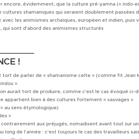
ver encore, évidemment, que la culture pré-yamna (« indo-e
de cultures shamaniques qui seraient doublement passées da
 avec les animismes archaïques, européen et indien, puis v
», qui sont d'abord des animismes structurés 🤓
_______
CE !
it tort de parler de « shamanisme celte » (comme fit Jean M
indou ».
n aurait tort de produire, comme c'est le cas évoqué ci-de
 appartient bien à des cultures fortement « sauvages »
s » au sens étymologique)
des »
contrairement aux préjugés, nomadisent avant tout sur un v
long de l'année : c'est toujours le cas des travailleurs sa