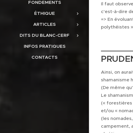
FONDEMENTS
Il faut obser
c'est-à-dire 
ÉTHIQUE
=> En évoluant
ARTICLES
polythéistes 
DITS DU BLANC-CERF
______
INFOS PRATIQUES
PRUDEN
CONTACTS
Ainsi, on aura
shamanisme h
(De même qu'o
Le shamanisme
(« forestière
et/ou « noma
(les nomades, 
campement, au 