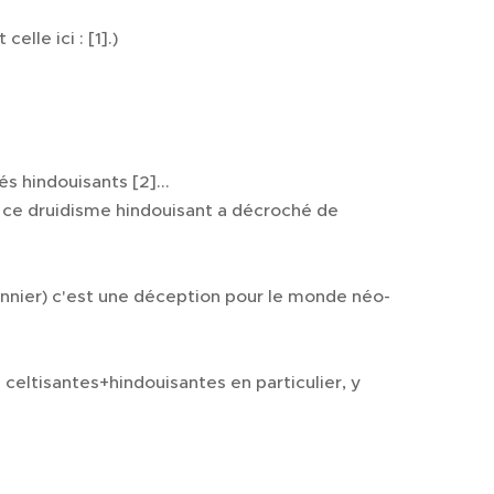
lle ici : [1].)
s hindouisants [2]...
s, ce druidisme hindouisant a décroché de
ionnier) c'est une déception pour le monde néo-
 celtisantes+hindouisantes en particulier, y