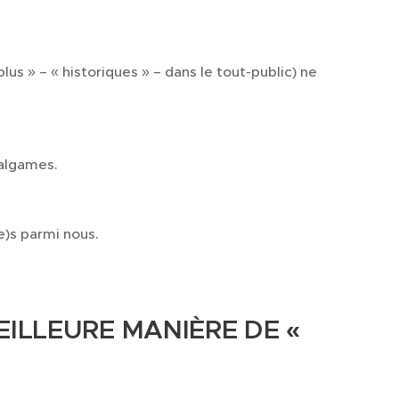

us » – « historiques » – dans le tout-public) ne
malgames.
e)s parmi nous.
EILLEURE MANIÈRE DE «