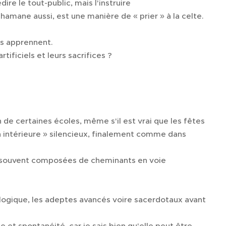
re le tout-public, mais l'instruire 🥸
shamane aussi, est une manière de « prier » à la celte.
us apprennent.
tificiels et leurs sacrifices ?
n de certaines écoles, même s'il est vrai que les fêtes
intérieure » silencieux, finalement comme dans
s, souvent composées de cheminants en voie
ogique, les adeptes avancés voire sacerdotaux avant
e et spontanéité, car je sais bien qu'elle peut être