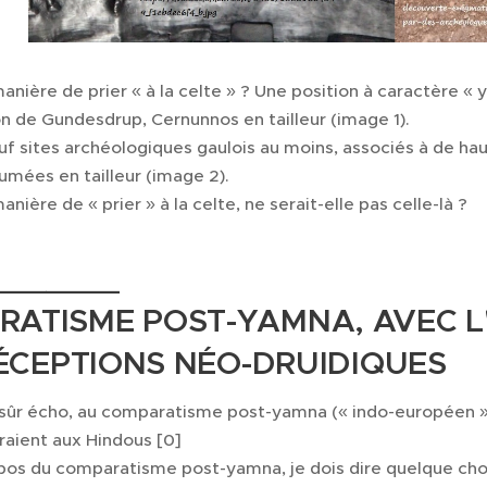
anière de prier « à la celte » ? Une position à caractère « 
n de Gundesdrup, Cernunnos en tailleur (image 1).
euf sites archéologiques gaulois au moins, associés à de h
umées en tailleur (image 2).
nière de « prier » à la celte, ne serait-elle pas celle-là ?
_______
ATISME POST-YAMNA, AVEC L'
 DÉCEPTIONS NÉO-DRUIDIQUES
n sûr écho, au comparatisme post-yamna (« indo-européen »)
aient aux Hindous [0] 😃
opos du comparatisme post-yamna, je dois dire quelque chos