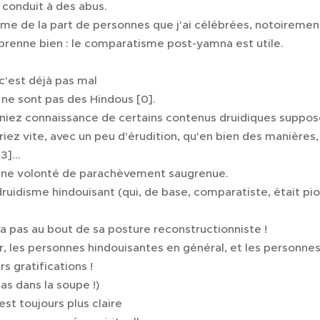
a conduit à des abus.
e de la part de personnes que j'ai célébrées, notoirement ce
renne bien : le comparatisme post-yamna est utile.
 c'est déjà pas mal 😊
 ne sont pas des Hindous [0].
eniez connaissance de certains contenus druidiques supposé
seriez vite, avec un peu d'érudition, qu'en bien des manière
3]...
 d'une volonté de parachèvement saugrenue.
druidisme hindouisant (qui, de base, comparatiste, était p
 va pas au bout de sa posture reconstructionniste !
ûr, les personnes hindouisantes en général, et les personnes
rs gratifications !
as dans la soupe !)
st toujours plus claire 😊