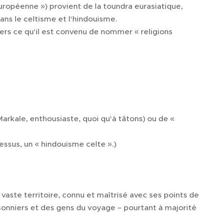
uropéenne ») provient de la toundra eurasiatique,
ns le celtisme et l'hindouisme.
ers ce qu'il est convenu de nommer « religions
arkale, enthousiaste, quoi qu'à tâtons) ou de «
ssus, un « hindouisme celte ».) 😮
aste territoire, connu et maîtrisé avec ses points de
isonniers et des gens du voyage – pourtant à majorité