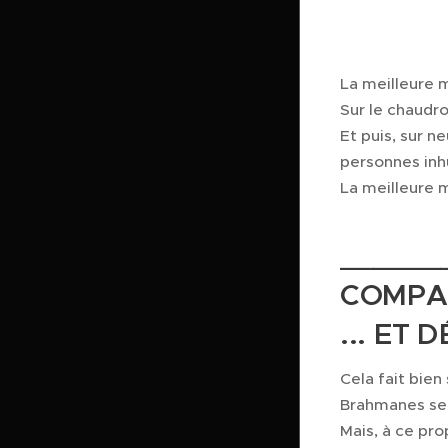
La meilleure m
Sur le chaudro
Et puis, sur n
personnes inh
La meilleure ma
______
COMPAR
... ET
Cela fait bie
Brahmanes ser
Mais, à ce pr