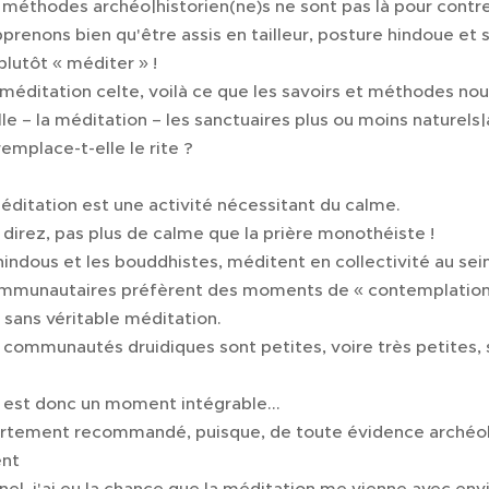
 méthodes archéo|historien(ne)s ne sont pas là pour contredi
apprenons bien qu'être assis en tailleur, posture hindoue et 
u plutôt « méditer » !
e méditation celte, voilà ce que les savoirs et méthodes no
e – la méditation – les sanctuaires plus ou moins naturels|ar
remplace-t-elle le rite ?
😄
 méditation est une activité nécessitant du calme.
direz, pas plus de calme que la prière monothéiste !
s hindous et les bouddhistes, méditent en collectivité au sei
communautaires préfèrent des moments de « contemplation 
, sans véritable méditation.
es communautés druidiques sont petites, voire très petite
 est donc un moment intégrable...
ortement recommandé, puisque, de toute évidence archéol
ent 😁
nel, j'ai eu la chance que la méditation me vienne avec envi