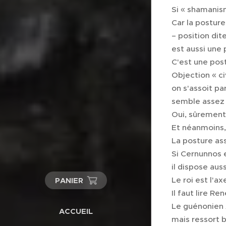
Si « shamanism
Car la posture
– position dite
est aussi une
C'est une pos
Objection « ci
on s'assoit par
semble assez n
Oui, sûrement
Et néanmoins, 
La posture as
Si Cernunnos e
il dispose aus
Le roi est l'ax
PANIER
Il faut lire R
Le guénonien 
ACCUEIL
mais ressort 