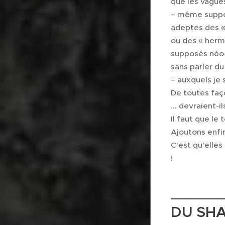
que les vague
– même suppos
adeptes des « 
ou des « hermé
supposés néo
sans parler d
– auxquels je 
De toutes faço
... devraient-
Il faut que le
Ajoutons enfin
C'est qu'elles
! 😁
______
DU SHA