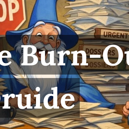
e Burn-O
ruide