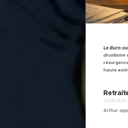
Le Burn-ou
druidisme
résurgence
haute estim
Retrait
03/06/2026
Arthur app