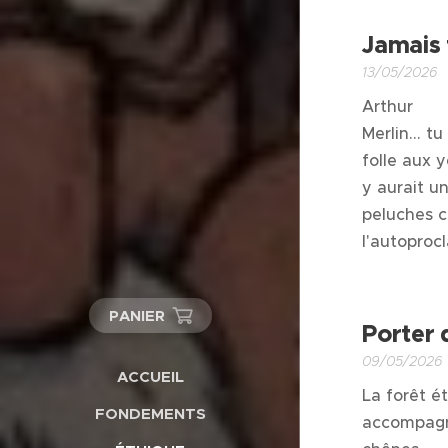
Jamais 
13/05/2026
Arthur
Merlin… tu
folle aux 
y aurait u
peluches 
l'autoproc
PANIER
Porter 
09/05/2026
ACCUEIL
La forêt é
FONDEMENTS
accompagna