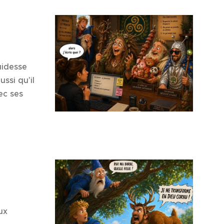
uidesse
ssi qu'il
ec ses
ux