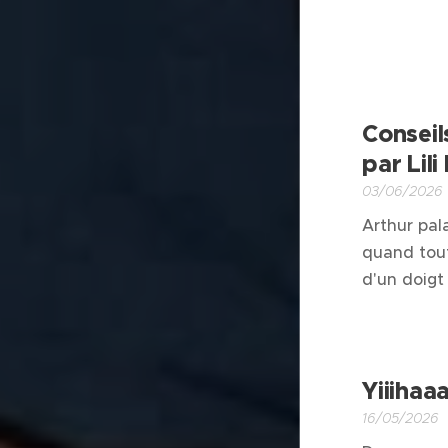
Conseil
par Lili
03/06/2026
Arthur pal
quand tout 
d'un doigt 
Yiiihaaa
16/05/2026