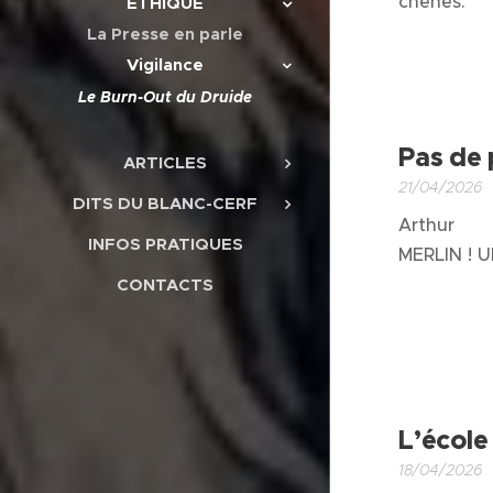
chênes.
ÉTHIQUE
La Presse en parle
Vigilance
Le Burn-Out du Druide
Pas de 
ARTICLES
21/04/2026
DITS DU BLANC-CERF
Arthur
INFOS PRATIQUES
MERLIN ! 
CONTACTS
L’école
18/04/2026