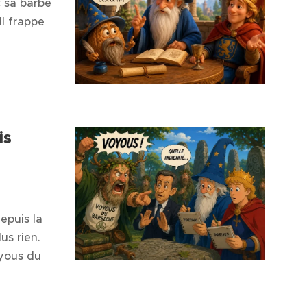
c sa barbe
Il frappe
is
epuis la
us rien.
oyous du