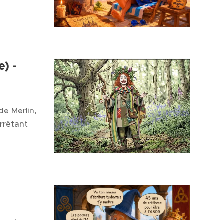
e) -
de Merlin,
arrêtant