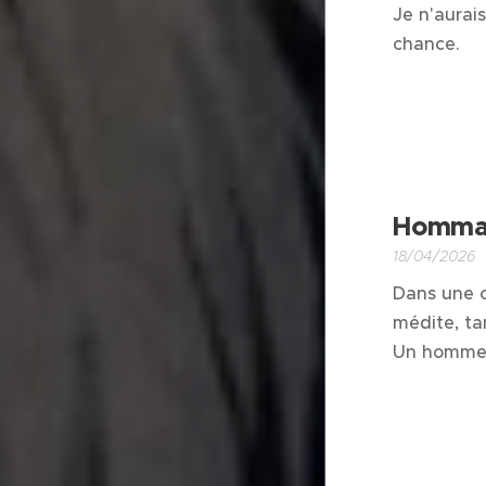
Je n'aurai
chance.
Hommag
18/04/2026
Dans une c
médite, ta
Un homme m