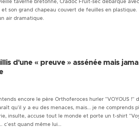
ieille taverne bretonne, Cradoc Fruit-sec débarque ave
et son grand chapeau couvert de feuilles en plastique. 
'un air dramatique.
illis d'une
«
preuve
»
assénée mais jama
e
entends encore le père Orthoferoces hurler "VOYOUS !" d
paraît qu'il y a eu des menaces, mais… je ne comprends pl
rie, insulte, accuse tout le monde et porte un t-shirt "V
… c'est quand même lui…