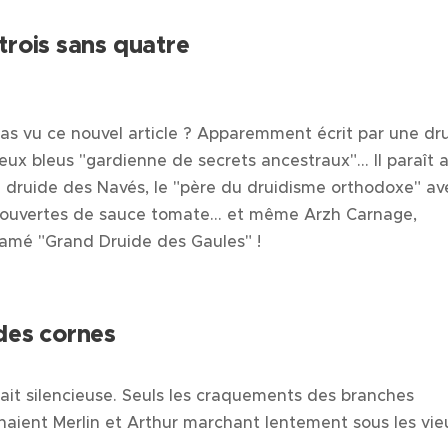
trois sans quatre
 as vu ce nouvel article ? Apparemment écrit par une dr
yeux bleus "gardienne de secrets ancestraux"… Il paraît au
n druide des Navés, le "père du druidisme orthodoxe" av
couvertes de sauce tomate… et même Arzh Carnage,
lamé "Grand Druide des Gaules" !
des cornes
tait silencieuse. Seuls les craquements des branches
ient Merlin et Arthur marchant lentement sous les vie