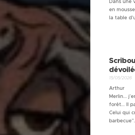
Dans une v
en mousse 
la table d
Scribou
dévoilé
15/05/2026
Arthur
Merlin… j'
forêt… Il 
Celui qui c
barbecue"