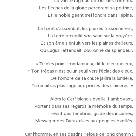
La vanité rugit au détour des torrents.
Les flèches de la gloire percèrent sa poitrine,
Et le noble géant s'effondra dans l'épine.
La forêt s'assombrit, les pierres frissonnèrent,
La terre recueillit son sang sur la bruyère.
Et son âme s'enfuit vers les plaines d'ailleurs,
Où Lugus l'attendait, couronné de splendeur.
« Tu n'es point condamné », dit le dieu radieux,
« Ton trépas n'est qu'un seuil vers l'éclat des cieux.
De l'ombre de ta chute jaillira la lumière,
Tu renaîtras plus sage aux portes des clairières. »
Alors le Cerf blanc s'éveilla, flamboyant,
Portant dans ses regards la mémoire du temps.
Il revint des ténèbres, guide des incarnés,
Messager des Dieux clairs aux peuples éveillés.
Car l'homme, en ses destins, rejoue ce long chemin :