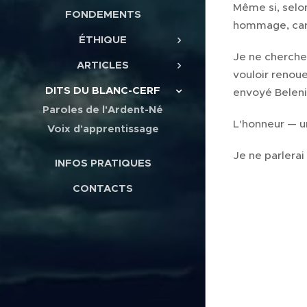
Même si, selon
FONDEMENTS
hommage, car c
ÉTHIQUE
Je ne cherche 
ARTICLES
vouloir renoue
DITS DU BLANC-CERF
envoyé Beleni
Paroles de l'Ardent-Né
L'honneur — u
Voix d'apprentissage
Je ne parlerai
INFOS PRATIQUES
CONTACTS