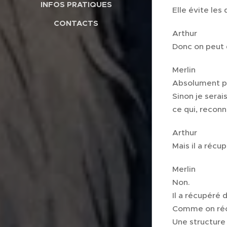
INFOS PRATIQUES
Elle évite les
CONTACTS
Arthur
Donc on peut 
Merlin
Absolument p
Sinon je sera
ce qui, reconn
Arthur
Mais il a récu
Merlin
Non.
Il a récupéré 
Comme on réc
Une structure