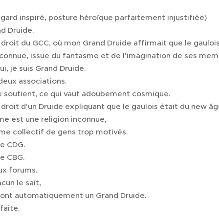
egard inspiré, posture héroïque parfaitement injustifiée)
nd Druide.
s droit du GCC, où mon Grand Druide affirmait que le gauloi
inconnue, issue du fantasme et de l'imagination de ses mem
ui, je suis Grand Druide.
deux associations.
soutient, ce qui vaut adoubement cosmique.
s droit d'un Druide expliquant que le gaulois était du new âg
me est une religion inconnue,
me collectif de gens trop motivés.
le CDG.
le CBG.
ux forums.
un le sait,
font automatiquement un Grand Druide.
faite.