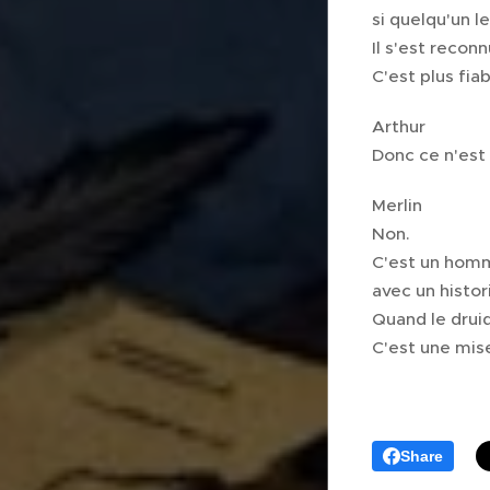
si quelqu'un l
Il s'est recon
C'est plus fi
Arthur
Donc ce n'est
Merlin
Non.
C'est un homm
avec un histo
Quand le druid
C'est une mise
Share