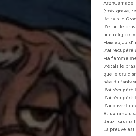
ArzhCarnage
(voix grave, r
Je suis le Gra
J'étais le bra
une religion 
Mais aujourd'h
J'ai récupéré 
Ma femme me 
J'étais le bra
que le druidis
née du fantas
J'ai récupéré 
J'ai récupéré 
J'ai ouvert de
Et comme chac
deux forums 
La preuve est 