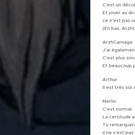
C'est un décor
Et jouer au dr
ce n'est pas u
(En bas, Arzh
ArzhCarnage
J'ai également
C'est plus sim
Et beaucoup p
Arthur
Il est très sûr 
Merlin
C'est normal.
La certitude 
Tu remarqueras
il ne s'est p