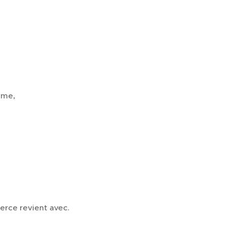
ême,
rce revient avec.