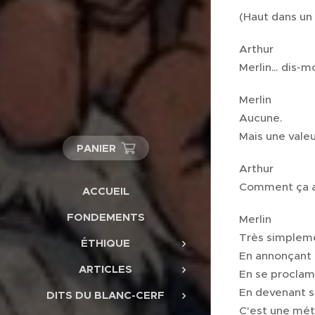
(Haut dans un 
Arthur
Merlin… dis-mo
Merlin
Aucune.
Mais une vale
PANIER
Arthur
Comment ça a 
ACCUEIL
FONDEMENTS
Merlin
Très simplem
ÉTHIQUE
En annonçant d
ARTICLES
En se proclam
En devenant s
DITS DU BLANC-CERF
C'est une mét