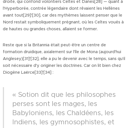
droite, qui confond volontiers Celtes et Danes[28] — quant à
l'Hyperborée, contrée légendaire dont rêvaient les Hellènes
avant tout[29]'[30], car des mythèmes laissent penser que le
Nord restait symboliquement prégnant, où les Celtes voués à
de hautes ou grandes choses, allaient se former.
Reste que si la Britannia était peut-être un centre de
formation druidique, axialement sur l'île de Mona (aujourd'hui
Anglesey)[31]'[32], elle a pu le devenir avec le temps, sans qu'il
soit nécessaire d'y originer les doctrines. Car on lit bien chez
Diogène Laërce[33]'[34] :
« Sotion dit que les philosophes
perses sont les mages, les
Babyloniens, les Chaldéens, les
Indiens, les gymnosophistes, et