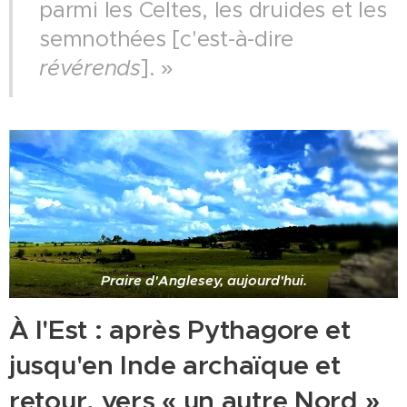
parmi les Celtes, les druides et les
semnothées [c'est-à-dire
révérends
]. »
Praire d'Anglesey, aujourd'hui.
À l'Est : après Pythagore et
jusqu'en Inde archaïque et
retour, vers « un autre Nord »