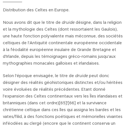
Distribution des Celtes en Europe.
Nous avons dit que le titre de
druide
désigne, dans la religion
et la mythologie des Celtes (dont ressortaient les Gaulois),
une haute fonction polyvalente mais méconnue, des sociétés
celtiques de l'Antiquité continentale européenne occidentale
à la féodalité européenne insulaire de Grande Bretagne et
d'Irlande, depuis les témoignages gréco-romains jusqu'aux
mythographies monacales galloises et irlandaises.
Selon l'époque envisagée, le titre de
druide
peut donc
désigner des réalités géohistoriques distinctes et/ou héritées
voire évoluées de réalités précédentes. Etant donné
l'expansion des Celtes continentaux vers les Îles irlandaises et
britanniques (dans cet ordre)[65]'[66] et la survivance
chrétienne celtique dans ces îles qui assigna les bardes et les
vates/filid, à des fonctions poétiques et mémorielles vivantes
inféodées au clergé (encore que le continent conserva un