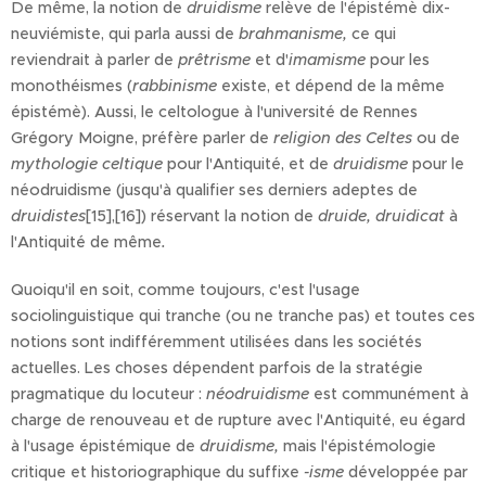
De même, la notion de
druidisme
relève de l'épistémè dix-
neuviémiste, qui parla aussi de
brahmanisme,
ce qui
reviendrait à parler de
prêtrisme
et d'
imamisme
pour les
monothéismes (
rabbinisme
existe, et dépend de la même
épistémè). Aussi, le celtologue à l'université de Rennes
Grégory Moigne, préfère parler de
religion des Celtes
ou de
mythologie celtique
pour l'Antiquité, et de
druidisme
pour le
néodruidisme (jusqu'à qualifier ses derniers adeptes de
druidistes
[15],[16]) réservant la notion de
druide, druidicat
à
l'Antiquité de même
.
Quoiqu'il en soit, comme toujours, c'est l'usage
sociolinguistique qui tranche (ou ne tranche pas) et toutes ces
notions sont indifféremment utilisées dans les sociétés
actuelles. Les choses dépendent parfois de la stratégie
pragmatique du locuteur :
néodruidisme
est communément à
charge de renouveau et de rupture avec l'Antiquité, eu égard
à l'usage épistémique de
druidisme,
mais l'épistémologie
critique et historiographique du suffixe
-isme
développée par