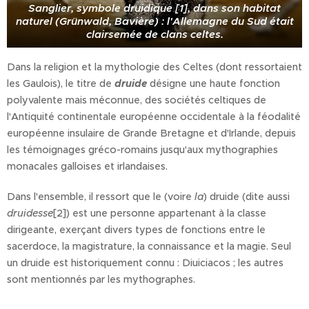
Sanglier, symbole druidique [1], dans son habitat
naturel (Grünwald, Bavière) : l'Allemagne du Sud était
clairsemée de clans celtes.
Dans la religion et la mythologie des Celtes (dont ressortaient
les Gaulois), le titre de
druide
désigne une haute fonction
polyvalente mais méconnue, des sociétés celtiques de
l'Antiquité continentale européenne occidentale à la féodalité
européenne insulaire de Grande Bretagne et d'Irlande, depuis
les témoignages gréco-romains jusqu'aux mythographies
monacales galloises et irlandaises.
Dans l'ensemble, il ressort que le (voire
la
) druide (dite aussi
druidesse
[2]) est une personne appartenant à la classe
dirigeante, exerçant divers types de fonctions entre le
sacerdoce, la magistrature, la connaissance et la magie. Seul
un druide est historiquement connu : Diuiciacos ; les autres
sont mentionnés par les mythographes.