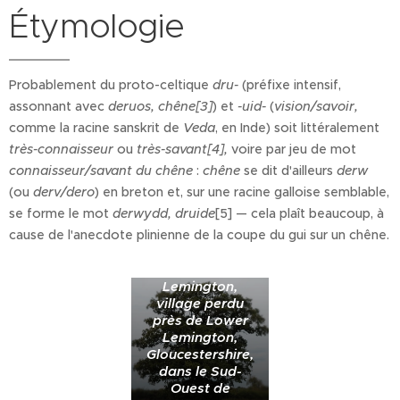
Étymologie
Probablement du proto-celtique
dru-
(préfixe intensif,
assonnant avec
deruos, chêne[3]
) et
-uid-
(
vision/savoir,
comme la racine sanskrit de
Veda
, en Inde) soit littéralement
très-connaisseur
ou
très-savant[4],
voire par jeu de mot
connaisseur/savant du chêne
:
chêne
se dit d'ailleurs
derw
(ou
derv/dero
) en breton et, sur une racine galloise semblable,
se forme le mot
derwydd, druide
[5] — cela plaît beaucoup, à
Chêne croissant
cause de l'anecdote plinienne de la coupe du gui sur un chêne.
sur le site
d'Upper
Lemington,
village perdu
près de Lower
Lemington,
Gloucestershire,
dans le Sud-
Ouest de