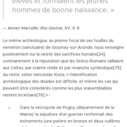
élevés et formaient les jeunes
hommes de bonne naissance. »
— Amien Marcellin,
Res Gestae
, XV, 9, 8
Le même archéologue, au prisme focal de ses fouilles du
nemeton (sanctuaire) de Gournay-sur-Aronde, nous renseigne
positivement sur la rareté des sacrifices humains[24],
contrairement à la réputation que les Gréco-Romains taillaient
aux Celtes, par crainte réelle et par revanche symbolique[75].
Au reste, selon Venceslas Kruta, « l'identification
archéologique des druides est difficile, et même les cas qui
peuvent être considérés comme les plus vraisemblables
restent incertains[76] » :
Dans la nécropole de Pogny (département de la
Marne), la sépulture d'un guerrier renfermait des
instruments (une patère en bronze et deux cuillères