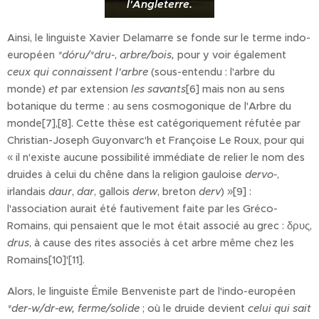
l'Angleterre.
Ainsi, le linguiste Xavier Delamarre se fonde sur le terme indo-
européen
*dóru/*dru-
,
arbre/bois,
pour y voir également
ceux qui connaissent l'arbre
(sous-entendu : l'arbre du
monde)
et
par extension
les savants
[6] mais non au sens
botanique du terme : au sens cosmogonique de l'Arbre du
monde[7],[8]. Cette thèse est catégoriquement réfutée par
Christian-Joseph Guyonvarc'h et Françoise Le Roux, pour qui
« il n'existe aucune possibilité immédiate de relier le nom des
druides à celui du chêne dans la religion gauloise
dervo-
,
irlandais
daur
,
dar
, gallois
derw
, breton
derv
) »[9] :
l'association aurait été fautivement faite par les Gréco-
Romains, qui pensaient que le mot était associé au grec : δρυς,
drus
, à cause des rites associés à cet arbre même chez les
Romains[10]'[11].
Alors, le linguiste Émile Benveniste part de l'indo-européen
*der-w/dr-ew,
ferme/solide
; où le druide devient
celui qui sait