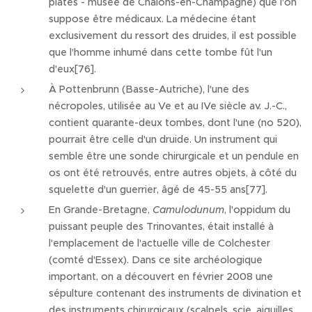
plates - musée de Châlons-en-Champagne) que l'on
suppose être médicaux. La médecine étant
exclusivement du ressort des druides, il est possible
que l'homme inhumé dans cette tombe fût l'un
d'eux[76].
À Pottenbrunn (Basse-Autriche), l'une des
nécropoles, utilisée au Ve et au IVe siècle av. J.-C.,
contient quarante-deux tombes, dont l'une (no 520),
pourrait être celle d'un druide. Un instrument qui
semble être une sonde chirurgicale et un pendule en
os ont été retrouvés, entre autres objets, à côté du
squelette d'un guerrier, âgé de 45-55 ans[77].
En Grande-Bretagne,
Camulodunum
, l'oppidum du
puissant peuple des Trinovantes, était installé à
l'emplacement de l'actuelle ville de Colchester
(comté d'Essex). Dans ce site archéologique
important, on a découvert en février 2008 une
sépulture contenant des instruments de divination et
des instruments chirurgicaux (scalpels, scie, aiguilles,