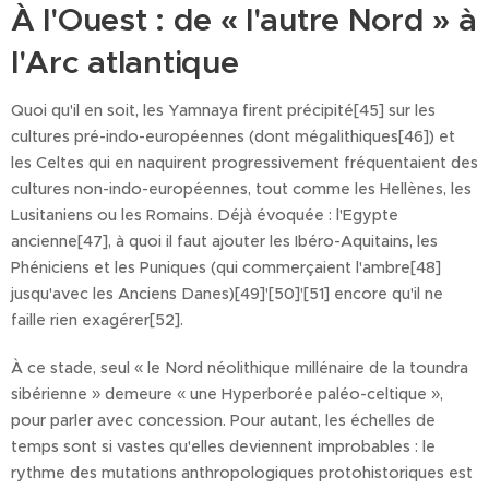
À l'Ouest : de « l'autre Nord » à
l'Arc atlantique
Quoi qu'il en soit, les Yamnaya firent précipité[45] sur les
cultures pré-indo-européennes (dont mégalithiques[46]) et
les Celtes qui en naquirent progressivement fréquentaient des
cultures non-indo-européennes, tout comme les Hellènes, les
Lusitaniens ou les Romains. Déjà évoquée : l'Egypte
ancienne[47], à quoi il faut ajouter les Ibéro-Aquitains, les
Phéniciens et les Puniques (qui commerçaient l'ambre[48]
jusqu'avec les Anciens Danes)[49]'[50]'[51] encore qu'il ne
faille rien exagérer[52].
À ce stade, seul « le Nord néolithique millénaire de la toundra
sibérienne » demeure « une Hyperborée paléo-celtique »,
pour parler avec concession. Pour autant, les échelles de
temps sont si vastes qu'elles deviennent improbables : le
rythme des mutations anthropologiques protohistoriques est