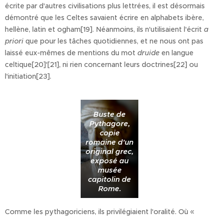
écrite par d'autres civilisations plus lettrées, il est désormais
démontré que les Celtes savaient écrire en alphabets ibère,
hellène, latin et ogham[19]. Néanmoins, ils n'utilisaient l'écrit
a
priori
que pour les tâches quotidiennes, et ne nous ont pas
laissé eux-mêmes de mentions du mot
druide
en langue
celtique[20]'[21], ni rien concernant leurs doctrines[22] ou
l'initiation[23].
Buste de
Pythagore,
copie
romaine d'un
original grec,
exposé au
musée
capitolin de
Rome.
Comme les pythagoriciens, ils privilégiaient l'oralité. Où «