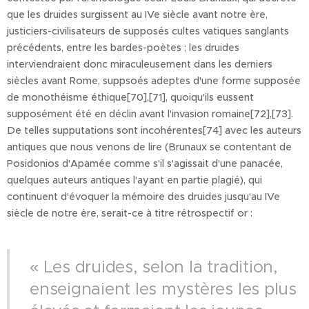
que les druides surgissent au IVe siècle avant notre ère,
justiciers-civilisateurs de supposés cultes vatiques sanglants
précédents, entre les bardes-poètes ; les druides
interviendraient donc miraculeusement dans les derniers
siècles avant Rome, suppsoés adeptes d'une forme supposée
de monothéisme éthique[70],[71], quoiqu'ils eussent
supposément été en déclin avant l'invasion romaine[72],[73].
De telles supputations sont incohérentes[74] avec les auteurs
antiques que nous venons de lire (Brunaux se contentant de
Posidonios d'Apamée comme s'il s'agissait d'une panacée,
quelques auteurs antiques l'ayant en partie plagié), qui
continuent d'évoquer la mémoire des druides jusqu'au IVe
siècle de notre ère, serait-ce à titre rétrospectif or :
« Les druides, selon la tradition,
enseignaient les mystères les plus