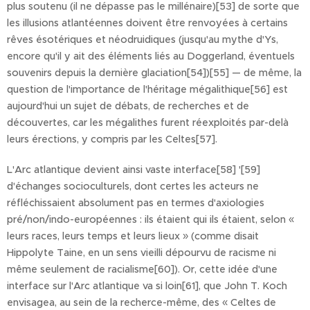
plus soutenu (il ne dépasse pas le millénaire)[53] de sorte que
les illusions atlantéennes doivent être renvoyées à certains
rêves ésotériques et néodruidiques (jusqu'au mythe d'Ys,
encore qu'il y ait des éléments liés au Doggerland, éventuels
souvenirs depuis la dernière glaciation[54])[55] — de même, la
question de l'importance de l'héritage mégalithique[56] est
aujourd'hui un sujet de débats, de recherches et de
découvertes, car les mégalithes furent réexploités par-delà
leurs érections, y compris par les Celtes[57].
L'Arc atlantique devient ainsi vaste interface[58] '[59]
d'échanges socioculturels, dont certes les acteurs ne
réfléchissaient absolument pas en termes d'axiologies
pré/non/indo-européennes : ils étaient qui ils étaient, selon «
leurs races, leurs temps et leurs lieux » (comme disait
Hippolyte Taine, en un sens vieilli dépourvu de racisme ni
même seulement de racialisme[60]). Or, cette idée d'une
interface sur l'Arc atlantique va si loin[61], que John T. Koch
envisagea, au sein de la recherce-même, des « Celtes de