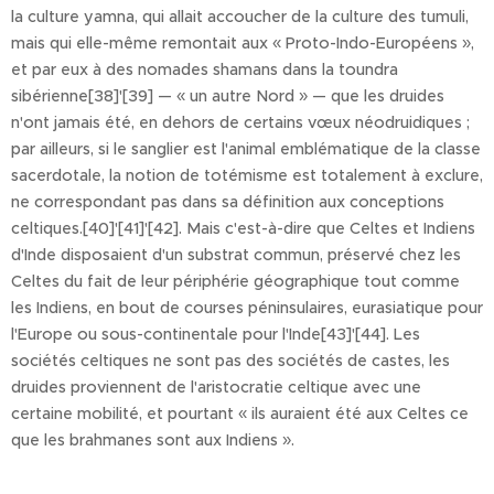
la culture yamna, qui allait accoucher de la culture des tumuli,
mais qui elle-même remontait aux « Proto-Indo-Européens »,
et par eux à des nomades shamans dans la toundra
sibérienne[38]'[39] — « un autre Nord » — que les druides
n'ont jamais été, en dehors de certains vœux néodruidiques ;
par ailleurs, si le sanglier est l'animal emblématique de la classe
sacerdotale, la notion de totémisme est totalement à exclure,
ne correspondant pas dans sa définition aux conceptions
celtiques.[40]'[41]'[42]. Mais c'est-à-dire que Celtes et Indiens
d'Inde disposaient d'un substrat commun, préservé chez les
Celtes du fait de leur périphérie géographique tout comme
les Indiens, en bout de courses péninsulaires, eurasiatique pour
l'Europe ou sous-continentale pour l'Inde[43]'[44]. Les
sociétés celtiques ne sont pas des sociétés de castes, les
druides proviennent de l'aristocratie celtique avec une
certaine mobilité, et pourtant « ils auraient été aux Celtes ce
que les brahmanes sont aux Indiens ».