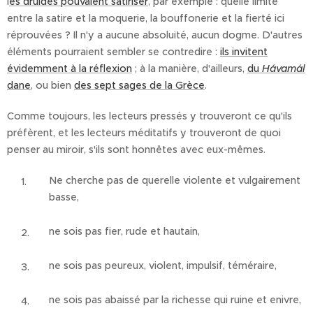
l
es druides pouvaient satiriser
, par exemple : quelle limite
entre la satire et la moquerie, la bouffonerie et la fierté ici
réprouvées ? Il n'y a aucune absoluité, aucun dogme. D'autres
éléments pourraient sembler se contredire :
ils invitent
évidemment à la réflexion
; à la manière, d'ailleurs,
du
Hávamál
dane
, ou bien
des sept sages de la Grèce
.
Comme toujours, les lecteurs pressés y trouveront ce qu'ils
préfèrent, et les lecteurs méditatifs y trouveront de quoi
penser au miroir, s'ils sont honnêtes avec eux-mêmes.
Ne cherche pas de querelle violente et vulgairement
basse,
ne sois pas fier, rude et hautain,
ne sois pas peureux, violent, impulsif, téméraire,
ne sois pas abaissé par la richesse qui ruine et enivre,