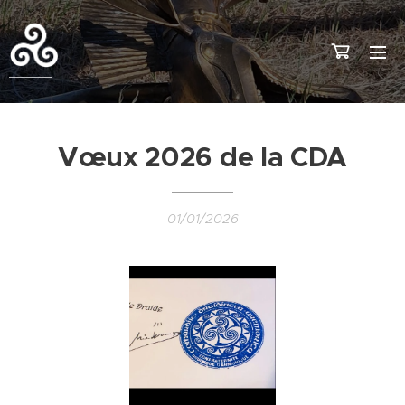
V
œ
ux 2026 de la CDA
01/01/2026