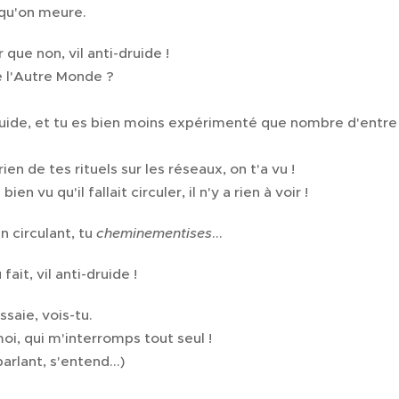
qu'on meure.
 que non, vil anti-druide !
e l'Autre Monde ?
uide, et tu es bien moins expérimenté que nombre d'entre n
ien de tes rituels sur les réseaux, on t'a vu !
ien vu qu'il fallait circuler, il n'y a rien à voir !
 circulant, tu
cheminementises
...
ait, vil anti-druide !
ssaie, vois-tu.
oi, qui m'interromps tout seul !
arlant, s'entend...)