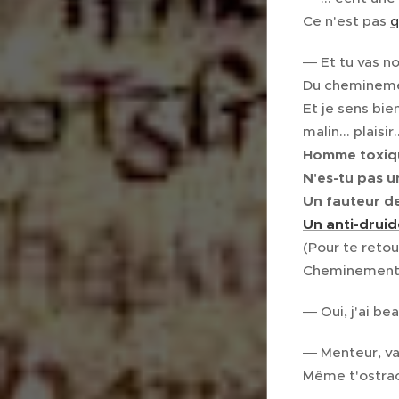
Ce n'est pas
q
― Et tu vas no
Du cheminem
Et je sens bie
malin... plaisir
Homme toxiqu
N'es-tu pas u
Un fauteur de
Un anti-drui
(Pour te reto
Cheminementi
― Oui, j'ai be
― Menteur, vas
Même t'ostraci