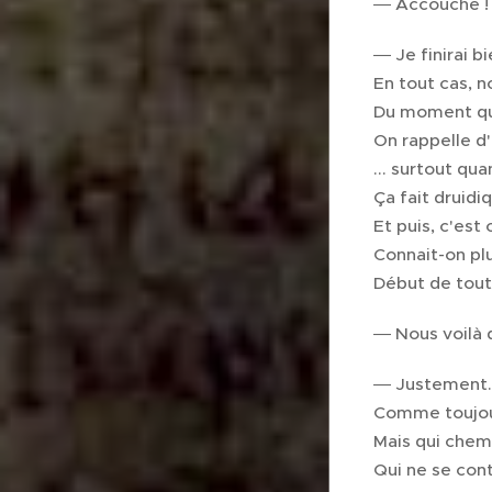
― Accouche !
― Je finirai b
En tout cas, 
Du moment qu'
On rappelle d'
... surtout qu
Ça fait druidiq
Et puis, c'est 
Connait-on pl
Début de toute
― Nous voilà 
― Justement.
Comme toujours
Mais qui chem
Qui ne se con