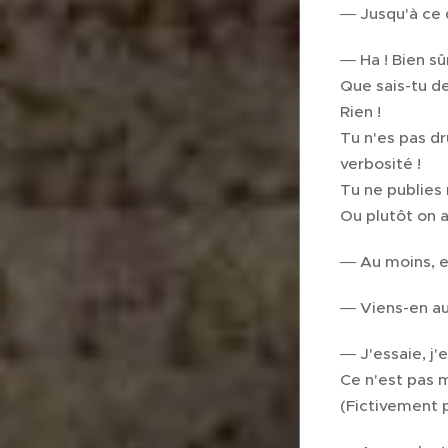
― Jusqu'à ce 
― Ha ! Bien sûr
Que sais-tu d
Rien !
Tu n'es pas dr
verbosité !
Tu ne publies r
Ou plutôt on a b
― Au moins, en
― Viens-en au f
― J'essaie, j'e
Ce n'est pas m
(Fictivement p