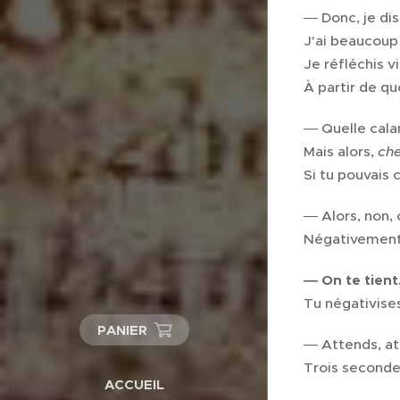
― Donc, je disa
J'ai beaucoup
Je réfléchis v
À partir de quo
― Quelle calam
Mais alors,
che
Si tu pouvais 
― Alors, non,
Négativement
― On te tient,
Tu négativise
PANIER
― Attends, att
Trois secondes,
ACCUEIL