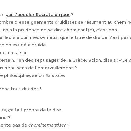
ien
par t'appeler Socrate un jour
?
nombre d'enseignements druidistes se résument au chemi
on a la prudence de se dire cheminant(e), c'est bon.
ailleurs à qui mieux-mieux, que le titre de druide n'est pa
and on est déjà druide.
ue, c'est sûr.
certain, l'un des sept sages de la Grèce, Solon, disait :
« Je 
us beau sens de l'émerveillement ?
 philosophie, selon Aristote.
donc tous druides !
, ça fait propre de le dire.
ine ?
tente pas de
cheminementiser
?