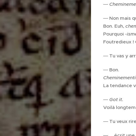
―
Cheminemen
― Non mais qu'
Bon. Euh,
che
Pourquoi
-ism
Foutredieux ! 
― Tu vas y arr
― Bon.
Cheminementi
La tendance v
―
Got it.
Voilà longtemp
― Tu veux rire
― ... écrit un