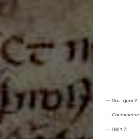
― Du... quoi ?..
―
Chemineme
― Hein ?!