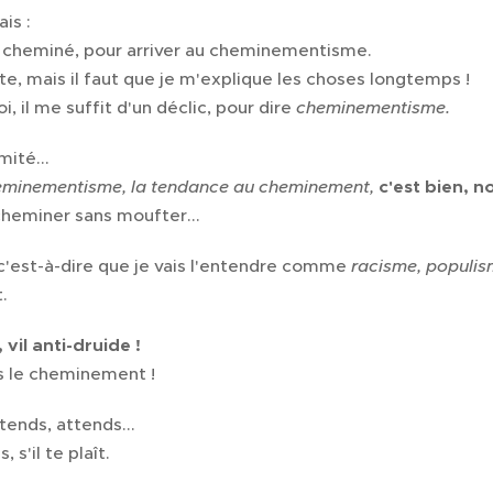
is :
 cheminé, pour arriver au cheminementisme.
ite, mais il faut que je m'explique les choses longtemps !
i, il me suffit d'un déclic, pour dire
cheminementisme.
ité...
minementisme, la tendance au cheminement,
c'est bien, n
cheminer sans moufter...
 c'est-à-dire que je vais l'entendre comme
racisme, populi
.
 vil anti-druide !
s le cheminement !
ends, attends...
 s'il te plaît.