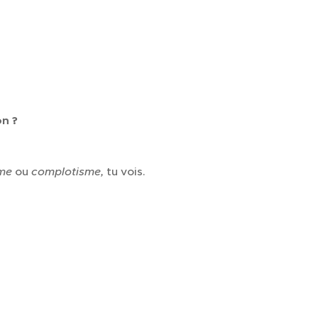
on ?
sme
ou
complotisme,
tu vois.