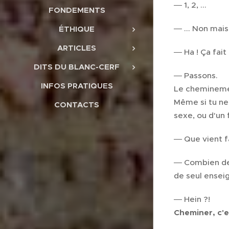
― 1, 2, ...
FONDEMENTS
― ... Non mais
ÉTHIQUE
ARTICLES
― Ha ! Ça fait
DITS DU BLANC-CERF
― Passons.
INFOS PRATIQUES
Le chemineme
Même si tu ne 
CONTACTS
sexe, ou d'un 
― Que vient f
― Combien de 
de seul ense
― Hein ?!
Cheminer, c'es