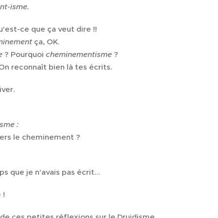
t-isme.
est-ce que ça veut dire !!
minement
ça, OK.
e
? Pourquoi
cheminementisme
?
On reconnaît bien là tes écrits.
iver.
sme :
ers le cheminement ?
s que je n'avais pas écrit...
 !
e de ces petites réflexions sur le Druidisme.