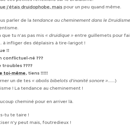
ue j'étais druidophobe, mais
pour un peu quand même.
us parler de la
tendance au cheminement
dans
le Druidisme
entisme.
n que tu n'as pas mis
« druidique »
entre guillemets pour fair
... à infliger des déplaisirs à tire-larigot !
e !!
n conflictuel-né ???
 troubles ????
de toi-même
, tiens !!!!!
urner un de tes
« abolis bibelots d'inanité sonore »
......)
sme ! La tendance au cheminement !
aucoup cheminé pour en arriver là.
-tu te taire !
ser n'y peut mais, foutredieux !