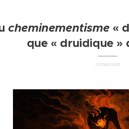
u
cheminementisme
« d
que
« druidique » d
27/06/2026