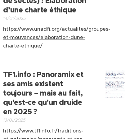
de sectes) : Élaboration
d’une charte éthique
14/01/2025
https://www.unadfi.org/actualites/groupes-
et-mouvances/elaboration-dune-
charte-ethique/
TF1.info : Panoramix et
ses amis existent
toujours
–
mais au fait,
qu'est-ce qu'un druide
en 2025 ?
13/01/2025
https://www.tf1info.fr/traditions-