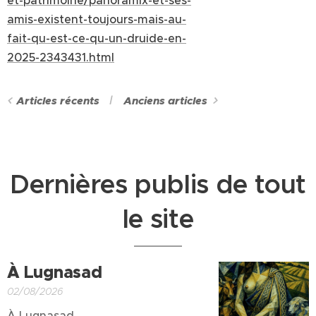
et-patrimoine/panoramix-et-ses-
amis-existent-toujours-mais-au-
fait-qu-est-ce-qu-un-druide-en-
2025-2343431.html
Articles récents
Anciens articles
Dernières publis de tout
le site
À Lugnasad
02/08/2026
À Lugnasad